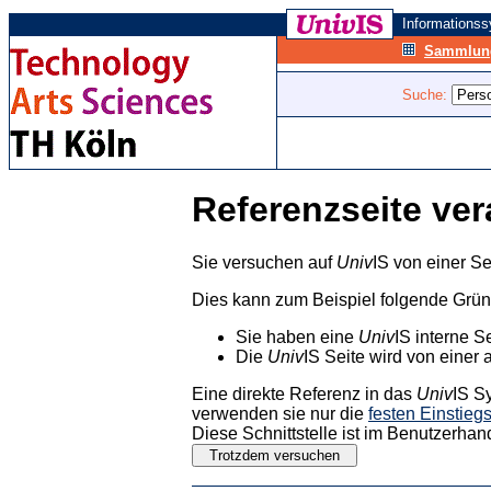
Informations
Sammlung
Suche:
Referenzseite ver
Sie versuchen auf
Univ
IS von einer Se
Dies kann zum Beispiel folgende Grü
Sie haben eine
Univ
IS interne S
Die
Univ
IS Seite wird von einer 
Eine direkte Referenz in das
Univ
IS S
verwenden sie nur die
festen Einstieg
Diese Schnittstelle ist im Benutzerhan