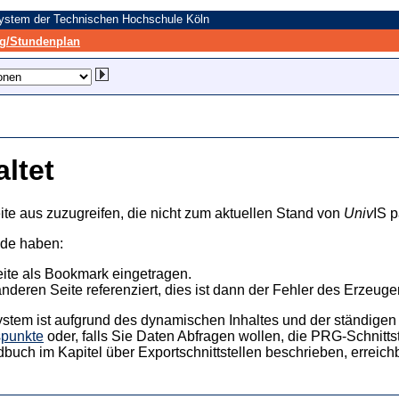
system der Technischen Hochschule Köln
/Stundenplan
altet
ite aus zuzugreifen, die nicht zum aktuellen Stand von
Univ
IS p
nde haben:
eite als Bookmark eingetragen.
anderen Seite referenziert, dies ist dann der Fehler des Erzeuger
ystem ist aufgrund des dynamischen Inhaltes und der ständigen Ak
spunkte
oder, falls Sie Daten Abfragen wollen, die PRG-Schnittst
dbuch im Kapitel über Exportschnittstellen beschrieben, erreic