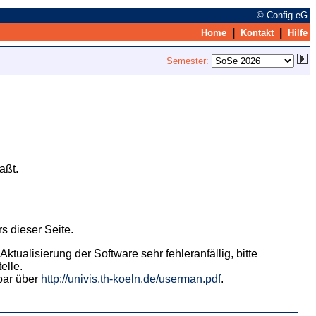
© Config eG
|
|
Home
Kontakt
Hilfe
Semester:
aßt.
s dieser Seite.
tualisierung der Software sehr fehleranfällig, bitte
elle.
hbar über
http://univis.th-koeln.de/userman.pdf
.