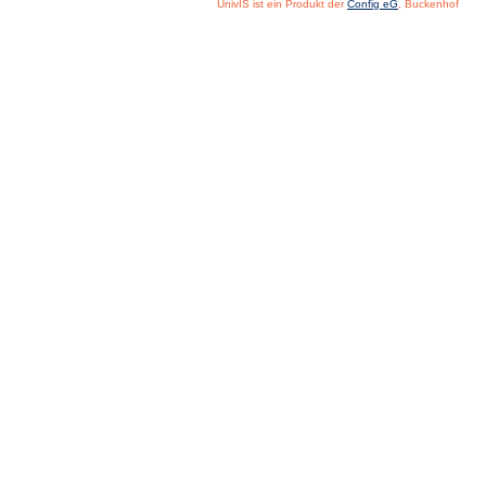
UnivIS ist ein Produkt der
Config eG
, Buckenhof