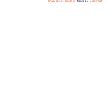
UnivIS ist ein Produkt der
Config eG
, Buckenhof