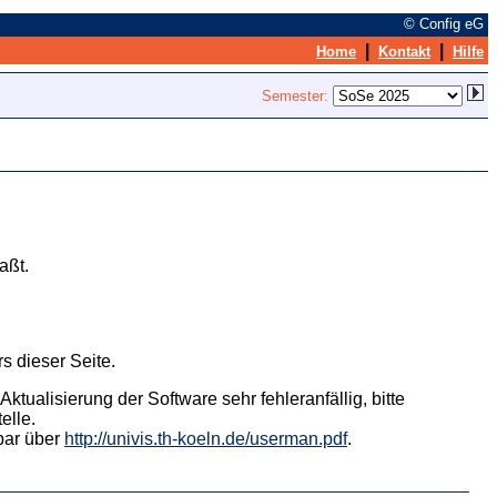
© Config eG
|
|
Home
Kontakt
Hilfe
Semester:
aßt.
s dieser Seite.
tualisierung der Software sehr fehleranfällig, bitte
elle.
hbar über
http://univis.th-koeln.de/userman.pdf
.