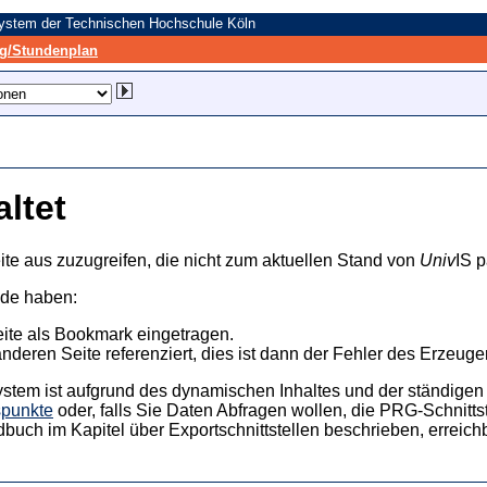
system der Technischen Hochschule Köln
/Stundenplan
altet
ite aus zuzugreifen, die nicht zum aktuellen Stand von
Univ
IS p
nde haben:
eite als Bookmark eingetragen.
anderen Seite referenziert, dies ist dann der Fehler des Erzeuger
ystem ist aufgrund des dynamischen Inhaltes und der ständigen Ak
spunkte
oder, falls Sie Daten Abfragen wollen, die PRG-Schnittst
dbuch im Kapitel über Exportschnittstellen beschrieben, erreic