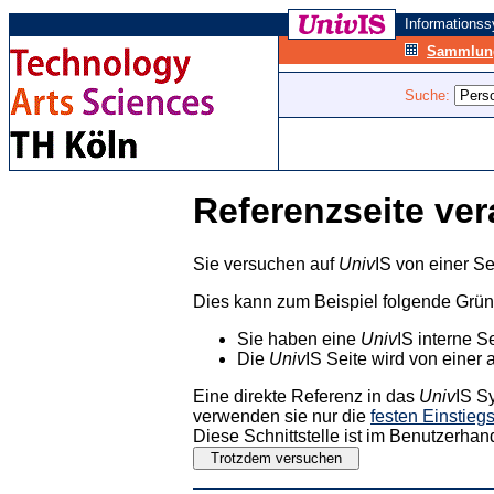
Informations
Sammlung
Suche:
Referenzseite ver
Sie versuchen auf
Univ
IS von einer Se
Dies kann zum Beispiel folgende Grü
Sie haben eine
Univ
IS interne S
Die
Univ
IS Seite wird von einer 
Eine direkte Referenz in das
Univ
IS S
verwenden sie nur die
festen Einstieg
Diese Schnittstelle ist im Benutzerhan