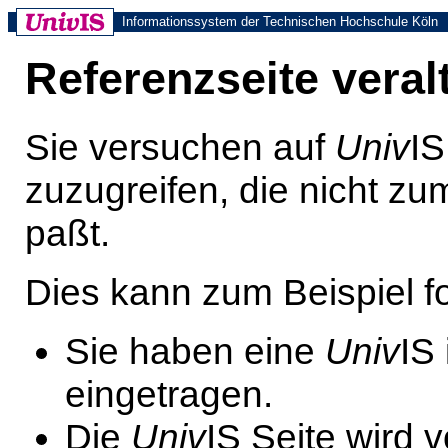
Informationssystem der Technischen Hochschule Köln
Referenzseite veral
Sie versuchen auf
Univ
IS
zuzugreifen, die nicht z
paßt.
Dies kann zum Beispiel 
Sie haben eine
Univ
IS
eingetragen.
Die
Univ
IS Seite wird 