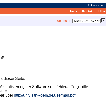
© Config eG
|
|
Home
Kontakt
Hilfe
Semester:
aßt.
s dieser Seite.
tualisierung der Software sehr fehleranfällig, bitte
elle.
hbar über
http://univis.th-koeln.de/userman.pdf
.