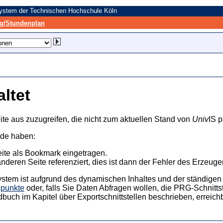
system der Technischen Hochschule Köln
/Stundenplan
altet
ite aus zuzugreifen, die nicht zum aktuellen Stand von
Univ
IS p
nde haben:
eite als Bookmark eingetragen.
anderen Seite referenziert, dies ist dann der Fehler des Erzeuger
ystem ist aufgrund des dynamischen Inhaltes und der ständigen Ak
spunkte
oder, falls Sie Daten Abfragen wollen, die PRG-Schnittst
dbuch im Kapitel über Exportschnittstellen beschrieben, erreic