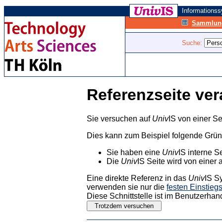
Informations
Sammlung
Suche:
Referenzseite ver
Sie versuchen auf
Univ
IS von einer Se
Dies kann zum Beispiel folgende Grü
Sie haben eine
Univ
IS interne S
Die
Univ
IS Seite wird von einer 
Eine direkte Referenz in das
Univ
IS S
verwenden sie nur die
festen Einstieg
Diese Schnittstelle ist im Benutzerhan