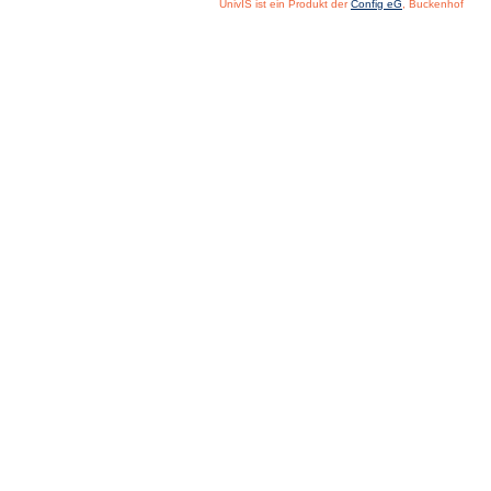
UnivIS ist ein Produkt der
Config eG
, Buckenhof