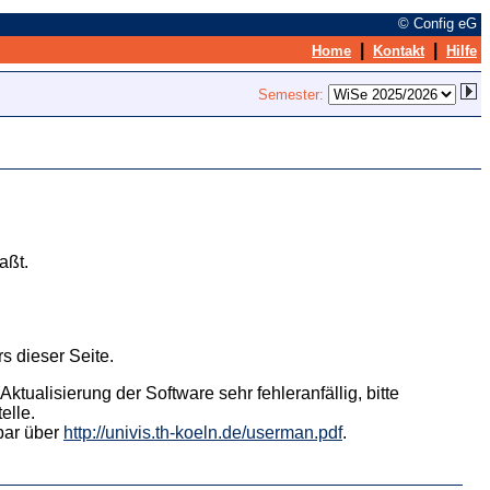
© Config eG
|
|
Home
Kontakt
Hilfe
Semester:
aßt.
s dieser Seite.
tualisierung der Software sehr fehleranfällig, bitte
elle.
hbar über
http://univis.th-koeln.de/userman.pdf
.