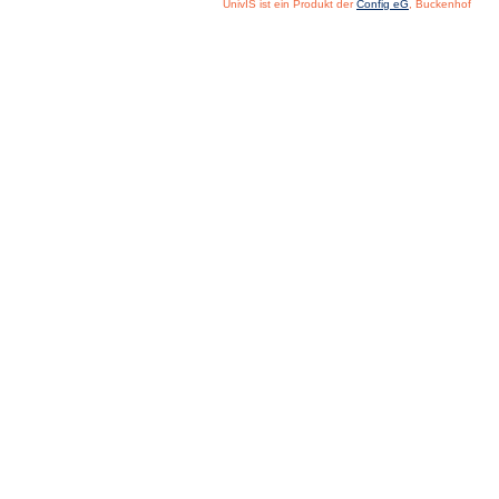
UnivIS ist ein Produkt der
Config eG
, Buckenhof