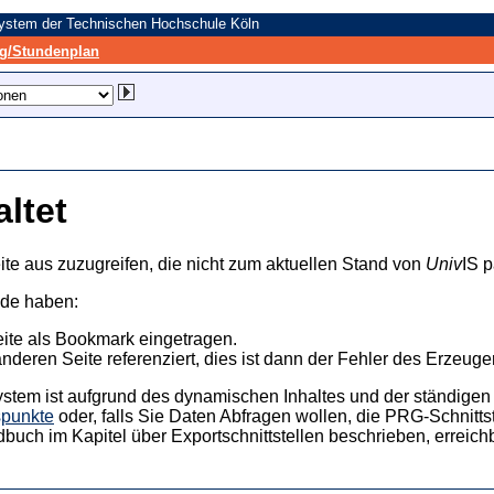
system der Technischen Hochschule Köln
/Stundenplan
altet
ite aus zuzugreifen, die nicht zum aktuellen Stand von
Univ
IS p
nde haben:
eite als Bookmark eingetragen.
anderen Seite referenziert, dies ist dann der Fehler des Erzeuger
ystem ist aufgrund des dynamischen Inhaltes und der ständigen Ak
spunkte
oder, falls Sie Daten Abfragen wollen, die PRG-Schnittst
dbuch im Kapitel über Exportschnittstellen beschrieben, erreic