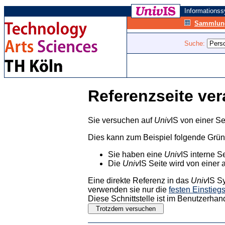
Informations
Sammlung
Suche:
Referenzseite ver
Sie versuchen auf
Univ
IS von einer Se
Dies kann zum Beispiel folgende Grü
Sie haben eine
Univ
IS interne S
Die
Univ
IS Seite wird von einer 
Eine direkte Referenz in das
Univ
IS S
verwenden sie nur die
festen Einstieg
Diese Schnittstelle ist im Benutzerhan