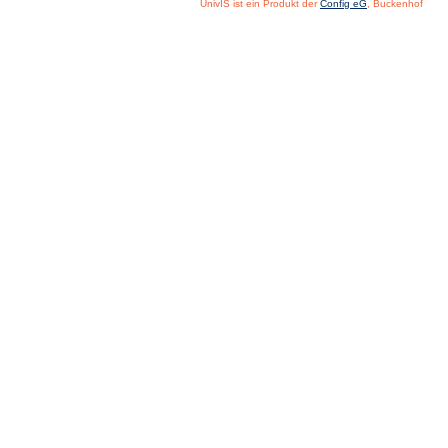
UnivIS ist ein Produkt der
Config eG
, Buckenhof