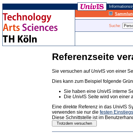
Informations
Sammlung
Suche:
Referenzseite ver
Sie versuchen auf
Univ
IS von einer Se
Dies kann zum Beispiel folgende Grü
Sie haben eine
Univ
IS interne S
Die
Univ
IS Seite wird von einer 
Eine direkte Referenz in das
Univ
IS S
verwenden sie nur die
festen Einstieg
Diese Schnittstelle ist im Benutzerhan