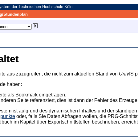
system der Technischen Hochschule Köln
/Stundenplan
altet
ite aus zuzugreifen, die nicht zum aktuellen Stand von
Univ
IS p
nde haben:
eite als Bookmark eingetragen.
anderen Seite referenziert, dies ist dann der Fehler des Erzeuger
ystem ist aufgrund des dynamischen Inhaltes und der ständigen Ak
spunkte
oder, falls Sie Daten Abfragen wollen, die PRG-Schnittst
dbuch im Kapitel über Exportschnittstellen beschrieben, erreic