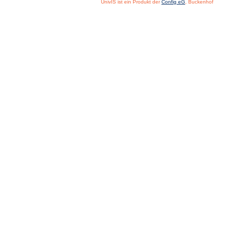
UnivIS ist ein Produkt der
Config eG
, Buckenhof