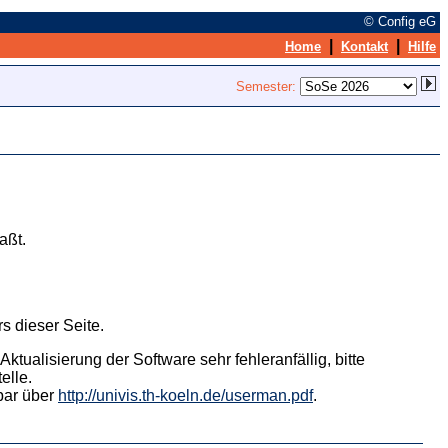
© Config eG
|
|
Home
Kontakt
Hilfe
Semester:
aßt.
s dieser Seite.
tualisierung der Software sehr fehleranfällig, bitte
elle.
hbar über
http://univis.th-koeln.de/userman.pdf
.