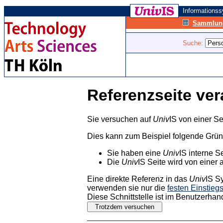
Informations
Sammlung
Suche:
Referenzseite ver
Sie versuchen auf
Univ
IS von einer Se
Dies kann zum Beispiel folgende Grü
Sie haben eine
Univ
IS interne S
Die
Univ
IS Seite wird von einer 
Eine direkte Referenz in das
Univ
IS S
verwenden sie nur die
festen Einstieg
Diese Schnittstelle ist im Benutzerhan