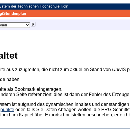
system der Technischen Hochschule Köln
/Stundenplan
altet
ite aus zuzugreifen, die nicht zum aktuellen Stand von
Univ
IS p
nde haben:
eite als Bookmark eingetragen.
anderen Seite referenziert, dies ist dann der Fehler des Erzeuger
ystem ist aufgrund des dynamischen Inhaltes und der ständigen Ak
spunkte
oder, falls Sie Daten Abfragen wollen, die PRG-Schnittst
dbuch im Kapitel über Exportschnittstellen beschrieben, erreic