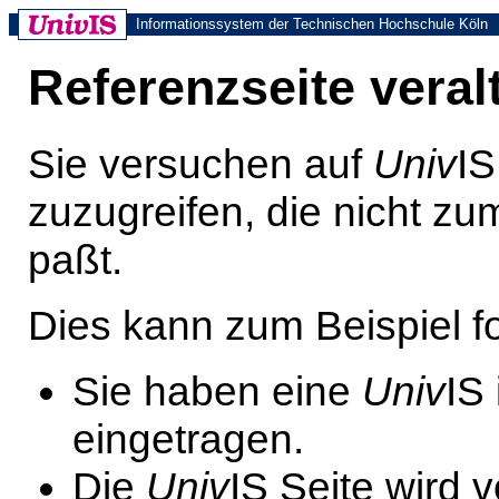
Informationssystem der Technischen Hochschule Köln
Referenzseite veral
Sie versuchen auf
Univ
IS
zuzugreifen, die nicht z
paßt.
Dies kann zum Beispiel 
Sie haben eine
Univ
IS
eingetragen.
Die
Univ
IS Seite wird 