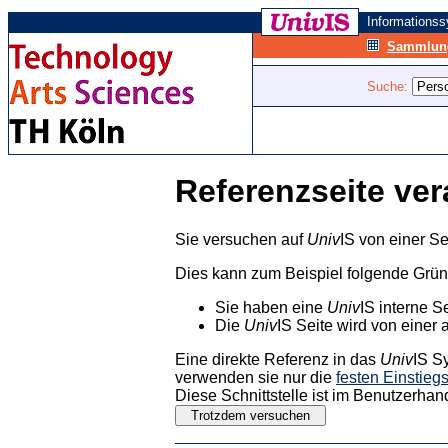
Informations
Sammlung
Suche:
Referenzseite ver
Sie versuchen auf
Univ
IS von einer Se
Dies kann zum Beispiel folgende Grü
Sie haben eine
Univ
IS interne S
Die
Univ
IS Seite wird von einer 
Eine direkte Referenz in das
Univ
IS S
verwenden sie nur die
festen Einstieg
Diese Schnittstelle ist im Benutzerhan