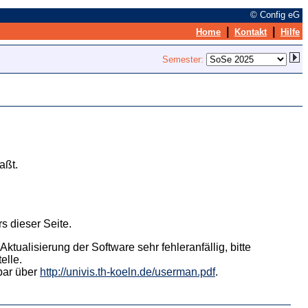
© Config eG
|
|
Home
Kontakt
Hilfe
Semester:
aßt.
s dieser Seite.
tualisierung der Software sehr fehleranfällig, bitte
elle.
hbar über
http://univis.th-koeln.de/userman.pdf
.