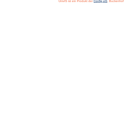
UnivIS ist ein Produkt der
Config eG
, Buckenhof