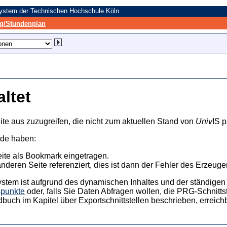
system der Technischen Hochschule Köln
/Stundenplan
altet
ite aus zuzugreifen, die nicht zum aktuellen Stand von
Univ
IS p
nde haben:
eite als Bookmark eingetragen.
anderen Seite referenziert, dies ist dann der Fehler des Erzeuger
ystem ist aufgrund des dynamischen Inhaltes und der ständigen Ak
spunkte
oder, falls Sie Daten Abfragen wollen, die PRG-Schnittst
dbuch im Kapitel über Exportschnittstellen beschrieben, erreic