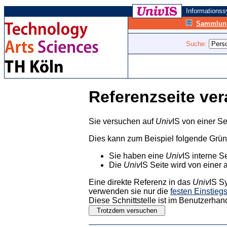
Informations
Sammlung
Suche:
Referenzseite ver
Sie versuchen auf
Univ
IS von einer Se
Dies kann zum Beispiel folgende Grü
Sie haben eine
Univ
IS interne S
Die
Univ
IS Seite wird von einer 
Eine direkte Referenz in das
Univ
IS S
verwenden sie nur die
festen Einstieg
Diese Schnittstelle ist im Benutzerhan