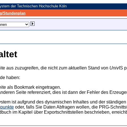
system der Technischen Hochschule Köln
/Stundenplan
altet
ite aus zuzugreifen, die nicht zum aktuellen Stand von
Univ
IS p
nde haben:
eite als Bookmark eingetragen.
anderen Seite referenziert, dies ist dann der Fehler des Erzeuger
ystem ist aufgrund des dynamischen Inhaltes und der ständigen Ak
spunkte
oder, falls Sie Daten Abfragen wollen, die PRG-Schnittst
dbuch im Kapitel über Exportschnittstellen beschrieben, erreic