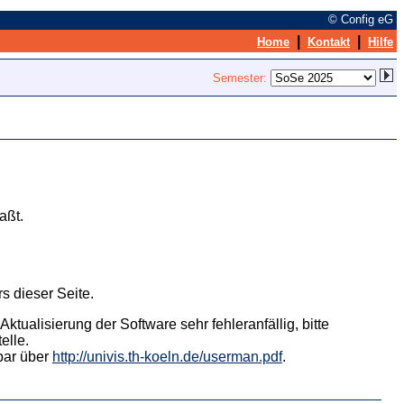
© Config eG
|
|
Home
Kontakt
Hilfe
Semester:
aßt.
s dieser Seite.
tualisierung der Software sehr fehleranfällig, bitte
elle.
hbar über
http://univis.th-koeln.de/userman.pdf
.