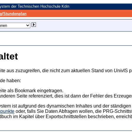
system der Technischen Hochschule Köln
/Stundenplan
altet
ite aus zuzugreifen, die nicht zum aktuellen Stand von
Univ
IS p
nde haben:
eite als Bookmark eingetragen.
anderen Seite referenziert, dies ist dann der Fehler des Erzeuger
ystem ist aufgrund des dynamischen Inhaltes und der ständigen Ak
spunkte
oder, falls Sie Daten Abfragen wollen, die PRG-Schnittst
dbuch im Kapitel über Exportschnittstellen beschrieben, erreic