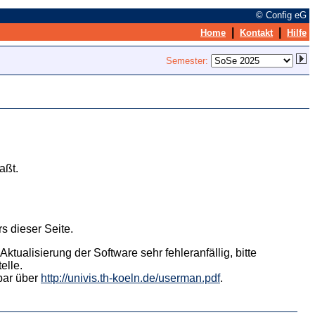
© Config eG
|
|
Home
Kontakt
Hilfe
Semester:
aßt.
s dieser Seite.
tualisierung der Software sehr fehleranfällig, bitte
elle.
hbar über
http://univis.th-koeln.de/userman.pdf
.