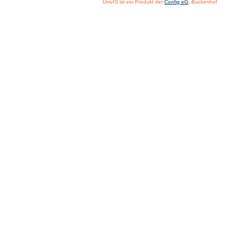
UnivIS ist ein Produkt der
Config eG
, Buckenhof