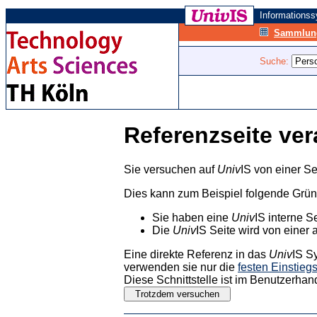
Informations
Sammlung
Suche:
Referenzseite ver
Sie versuchen auf
Univ
IS von einer Se
Dies kann zum Beispiel folgende Grü
Sie haben eine
Univ
IS interne S
Die
Univ
IS Seite wird von einer 
Eine direkte Referenz in das
Univ
IS S
verwenden sie nur die
festen Einstieg
Diese Schnittstelle ist im Benutzerhan