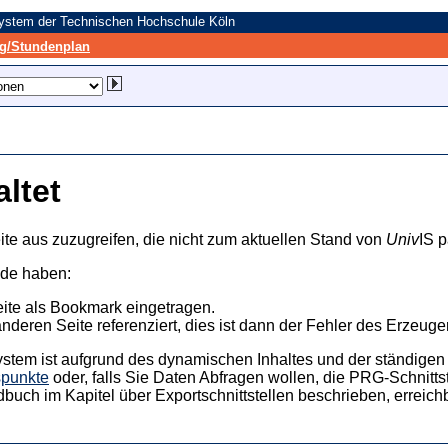
system der Technischen Hochschule Köln
/Stundenplan
altet
ite aus zuzugreifen, die nicht zum aktuellen Stand von
Univ
IS p
nde haben:
eite als Bookmark eingetragen.
anderen Seite referenziert, dies ist dann der Fehler des Erzeuger
ystem ist aufgrund des dynamischen Inhaltes und der ständigen Ak
spunkte
oder, falls Sie Daten Abfragen wollen, die PRG-Schnittst
dbuch im Kapitel über Exportschnittstellen beschrieben, erreic