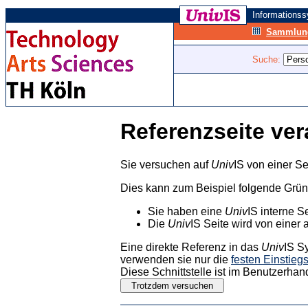
Informations
Sammlung
Suche:
Referenzseite ver
Sie versuchen auf
Univ
IS von einer Se
Dies kann zum Beispiel folgende Grü
Sie haben eine
Univ
IS interne S
Die
Univ
IS Seite wird von einer 
Eine direkte Referenz in das
Univ
IS S
verwenden sie nur die
festen Einstieg
Diese Schnittstelle ist im Benutzerhan