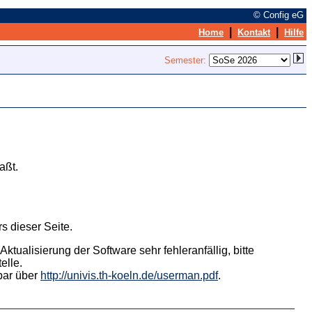
© Config eG
|
|
Home
Kontakt
Hilfe
Semester:
aßt.
s dieser Seite.
tualisierung der Software sehr fehleranfällig, bitte
elle.
hbar über
http://univis.th-koeln.de/userman.pdf
.