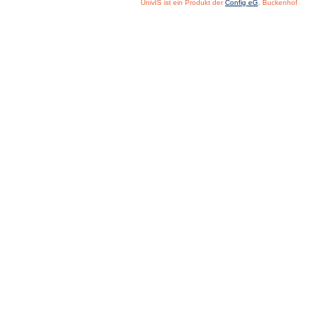
UnivIS ist ein Produkt der
Config eG
, Buckenhof