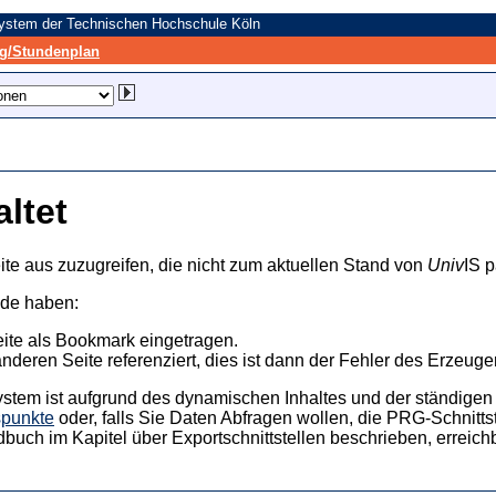
system der Technischen Hochschule Köln
/Stundenplan
altet
ite aus zuzugreifen, die nicht zum aktuellen Stand von
Univ
IS p
nde haben:
eite als Bookmark eingetragen.
anderen Seite referenziert, dies ist dann der Fehler des Erzeuger
ystem ist aufgrund des dynamischen Inhaltes und der ständigen Ak
spunkte
oder, falls Sie Daten Abfragen wollen, die PRG-Schnittst
dbuch im Kapitel über Exportschnittstellen beschrieben, erreic