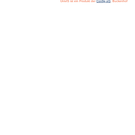
UnivIS ist ein Produkt der
Config eG
, Buckenhof