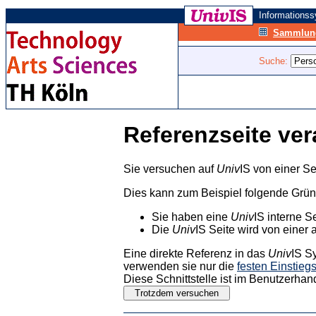
Informations
Sammlung
Suche:
Referenzseite ver
Sie versuchen auf
Univ
IS von einer Se
Dies kann zum Beispiel folgende Grü
Sie haben eine
Univ
IS interne S
Die
Univ
IS Seite wird von einer 
Eine direkte Referenz in das
Univ
IS S
verwenden sie nur die
festen Einstieg
Diese Schnittstelle ist im Benutzerhan