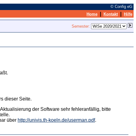
© Config eG
|
|
Home
Kontakt
Hilfe
Semester:
aßt.
s dieser Seite.
tualisierung der Software sehr fehleranfällig, bitte
elle.
hbar über
http://univis.th-koeln.de/userman.pdf
.