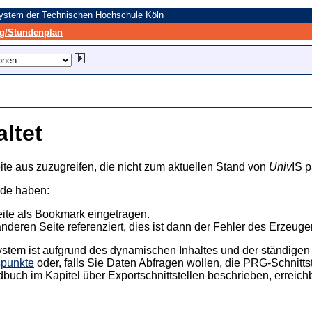
system der Technischen Hochschule Köln
/Stundenplan
altet
ite aus zuzugreifen, die nicht zum aktuellen Stand von
Univ
IS p
nde haben:
eite als Bookmark eingetragen.
anderen Seite referenziert, dies ist dann der Fehler des Erzeuger
ystem ist aufgrund des dynamischen Inhaltes und der ständigen Ak
spunkte
oder, falls Sie Daten Abfragen wollen, die PRG-Schnittst
dbuch im Kapitel über Exportschnittstellen beschrieben, erreic