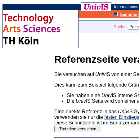
Informations
Sammlung
Suche:
Referenzseite ver
Sie versuchen auf
Univ
IS von einer Se
Dies kann zum Beispiel folgende Grü
Sie haben eine
Univ
IS interne S
Die
Univ
IS Seite wird von einer 
Eine direkte Referenz in das
Univ
IS S
verwenden sie nur die
festen Einstieg
Diese Schnittstelle ist im Benutzerhan