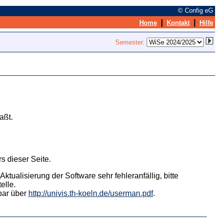
© Config eG
|
|
Home
Kontakt
Hilfe
Semester:
aßt.
s dieser Seite.
tualisierung der Software sehr fehleranfällig, bitte
elle.
hbar über
http://univis.th-koeln.de/userman.pdf
.