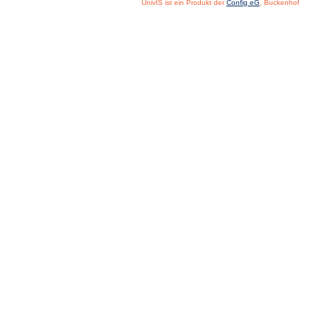
UnivIS ist ein Produkt der
Config eG
, Buckenhof