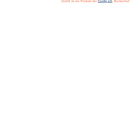
UnivIS ist ein Produkt der
Config eG
, Buckenhof