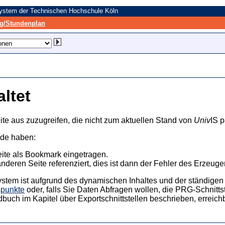
system der Technischen Hochschule Köln
/Stundenplan
altet
ite aus zuzugreifen, die nicht zum aktuellen Stand von
Univ
IS p
nde haben:
eite als Bookmark eingetragen.
anderen Seite referenziert, dies ist dann der Fehler des Erzeuger
ystem ist aufgrund des dynamischen Inhaltes und der ständigen Ak
spunkte
oder, falls Sie Daten Abfragen wollen, die PRG-Schnittst
dbuch im Kapitel über Exportschnittstellen beschrieben, erreic