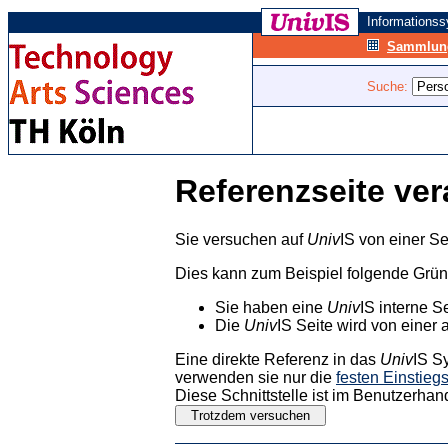
Informations
Sammlung
Suche:
Referenzseite ver
Sie versuchen auf
Univ
IS von einer Se
Dies kann zum Beispiel folgende Grü
Sie haben eine
Univ
IS interne S
Die
Univ
IS Seite wird von einer 
Eine direkte Referenz in das
Univ
IS S
verwenden sie nur die
festen Einstieg
Diese Schnittstelle ist im Benutzerhan