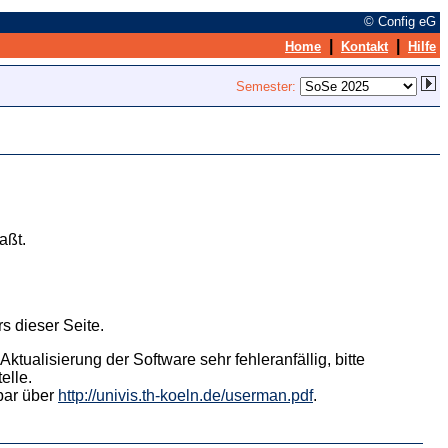
© Config eG
|
|
Home
Kontakt
Hilfe
Semester:
aßt.
s dieser Seite.
tualisierung der Software sehr fehleranfällig, bitte
elle.
hbar über
http://univis.th-koeln.de/userman.pdf
.