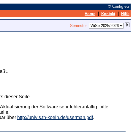
© Config eG
|
|
Home
Kontakt
Hilfe
Semester:
aßt.
s dieser Seite.
tualisierung der Software sehr fehleranfällig, bitte
elle.
hbar über
http://univis.th-koeln.de/userman.pdf
.