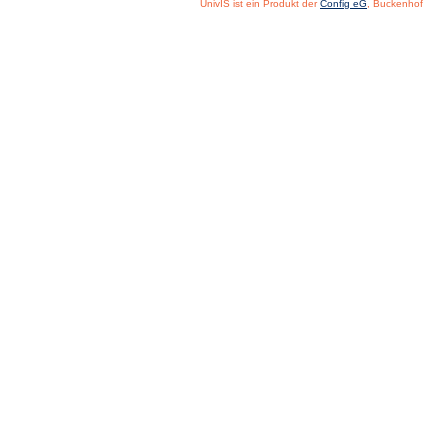
UnivIS ist ein Produkt der
Config eG
, Buckenhof