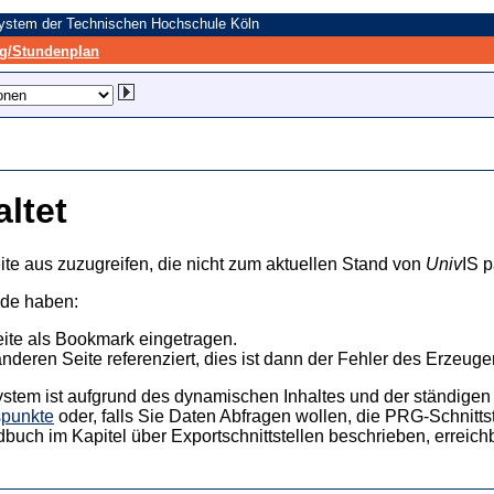
system der Technischen Hochschule Köln
/Stundenplan
altet
ite aus zuzugreifen, die nicht zum aktuellen Stand von
Univ
IS p
nde haben:
eite als Bookmark eingetragen.
anderen Seite referenziert, dies ist dann der Fehler des Erzeuger
ystem ist aufgrund des dynamischen Inhaltes und der ständigen Ak
spunkte
oder, falls Sie Daten Abfragen wollen, die PRG-Schnittst
dbuch im Kapitel über Exportschnittstellen beschrieben, erreic