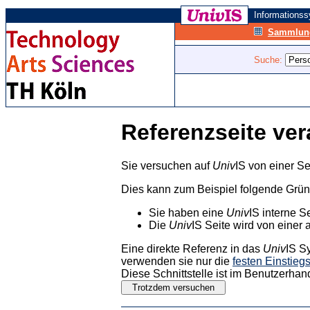
Informations
Sammlung
Suche:
Referenzseite ver
Sie versuchen auf
Univ
IS von einer Se
Dies kann zum Beispiel folgende Grü
Sie haben eine
Univ
IS interne S
Die
Univ
IS Seite wird von einer 
Eine direkte Referenz in das
Univ
IS S
verwenden sie nur die
festen Einstieg
Diese Schnittstelle ist im Benutzerhan