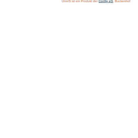
UnivIS ist ein Produkt der
Config eG
, Buckenhof