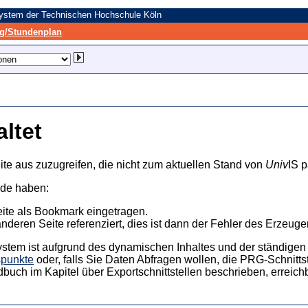
system der Technischen Hochschule Köln
/Stundenplan
altet
ite aus zuzugreifen, die nicht zum aktuellen Stand von
Univ
IS p
nde haben:
eite als Bookmark eingetragen.
anderen Seite referenziert, dies ist dann der Fehler des Erzeuger
ystem ist aufgrund des dynamischen Inhaltes und der ständigen Ak
spunkte
oder, falls Sie Daten Abfragen wollen, die PRG-Schnittst
dbuch im Kapitel über Exportschnittstellen beschrieben, erreic