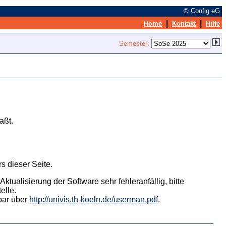
© Config eG
|
|
Home
Kontakt
Hilfe
Semester:
aßt.
s dieser Seite.
tualisierung der Software sehr fehleranfällig, bitte
elle.
hbar über
http://univis.th-koeln.de/userman.pdf
.