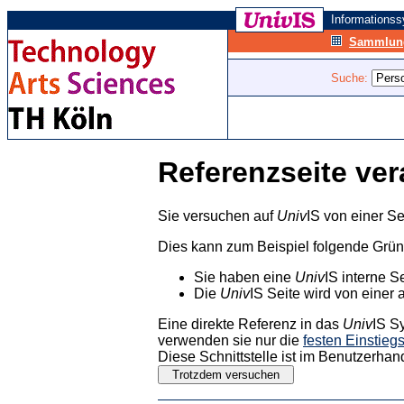
Informations
Sammlung
Suche:
Referenzseite ver
Sie versuchen auf
Univ
IS von einer Se
Dies kann zum Beispiel folgende Grü
Sie haben eine
Univ
IS interne S
Die
Univ
IS Seite wird von einer 
Eine direkte Referenz in das
Univ
IS S
verwenden sie nur die
festen Einstieg
Diese Schnittstelle ist im Benutzerhan