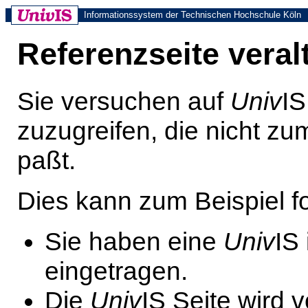
Informationssystem der Technischen Hochschule Köln
Referenzseite veral
Sie versuchen auf
Univ
IS
zuzugreifen, die nicht z
paßt.
Dies kann zum Beispiel 
Sie haben eine
Univ
IS
eingetragen.
Die
Univ
IS Seite wird 