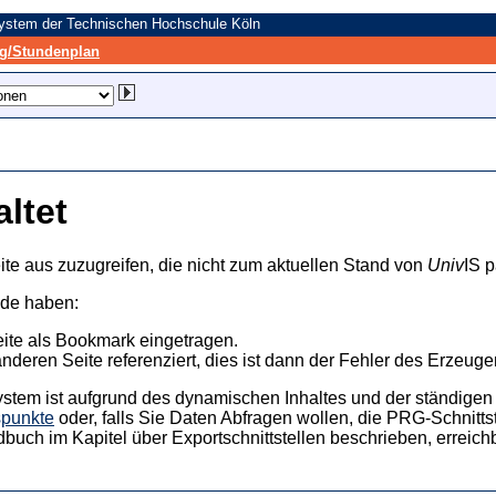
system der Technischen Hochschule Köln
/Stundenplan
altet
ite aus zuzugreifen, die nicht zum aktuellen Stand von
Univ
IS p
nde haben:
eite als Bookmark eingetragen.
anderen Seite referenziert, dies ist dann der Fehler des Erzeuger
ystem ist aufgrund des dynamischen Inhaltes und der ständigen Ak
spunkte
oder, falls Sie Daten Abfragen wollen, die PRG-Schnittst
dbuch im Kapitel über Exportschnittstellen beschrieben, erreic