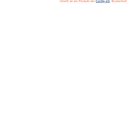
UnivIS ist ein Produkt der
Config eG
, Buckenhof