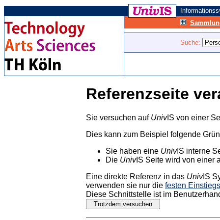
Informations
Sammlung
Suche:
Referenzseite ver
Sie versuchen auf
Univ
IS von einer Se
Dies kann zum Beispiel folgende Grü
Sie haben eine
Univ
IS interne S
Die
Univ
IS Seite wird von einer 
Eine direkte Referenz in das
Univ
IS S
verwenden sie nur die
festen Einstieg
Diese Schnittstelle ist im Benutzerhan