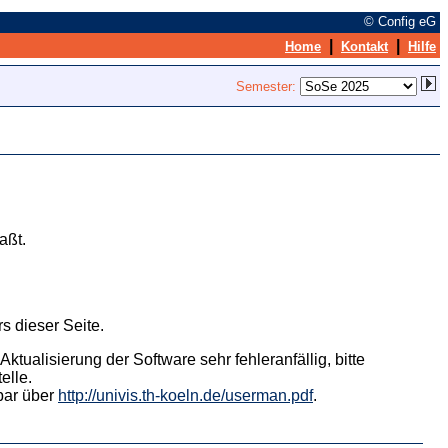
© Config eG
|
|
Home
Kontakt
Hilfe
Semester:
aßt.
s dieser Seite.
tualisierung der Software sehr fehleranfällig, bitte
elle.
hbar über
http://univis.th-koeln.de/userman.pdf
.