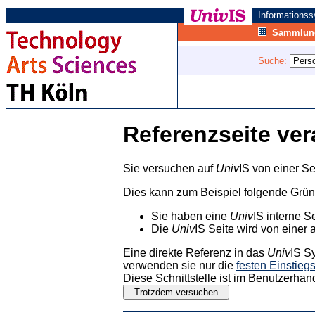
Informations
Sammlung
Suche:
Referenzseite ver
Sie versuchen auf
Univ
IS von einer Se
Dies kann zum Beispiel folgende Grü
Sie haben eine
Univ
IS interne S
Die
Univ
IS Seite wird von einer 
Eine direkte Referenz in das
Univ
IS S
verwenden sie nur die
festen Einstieg
Diese Schnittstelle ist im Benutzerhan