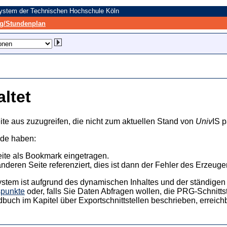
system der Technischen Hochschule Köln
/Stundenplan
altet
ite aus zuzugreifen, die nicht zum aktuellen Stand von
Univ
IS p
nde haben:
eite als Bookmark eingetragen.
anderen Seite referenziert, dies ist dann der Fehler des Erzeuger
ystem ist aufgrund des dynamischen Inhaltes und der ständigen Ak
spunkte
oder, falls Sie Daten Abfragen wollen, die PRG-Schnittst
dbuch im Kapitel über Exportschnittstellen beschrieben, erreic