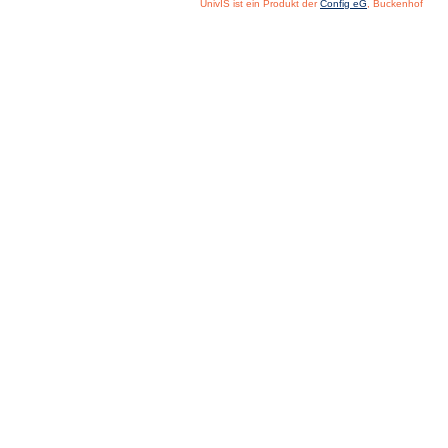
UnivIS ist ein Produkt der
Config eG
, Buckenhof