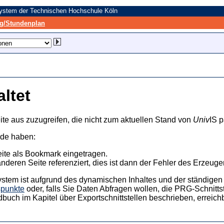
system der Technischen Hochschule Köln
/Stundenplan
altet
ite aus zuzugreifen, die nicht zum aktuellen Stand von
Univ
IS p
nde haben:
eite als Bookmark eingetragen.
anderen Seite referenziert, dies ist dann der Fehler des Erzeuger
ystem ist aufgrund des dynamischen Inhaltes und der ständigen Ak
spunkte
oder, falls Sie Daten Abfragen wollen, die PRG-Schnittst
dbuch im Kapitel über Exportschnittstellen beschrieben, erreic