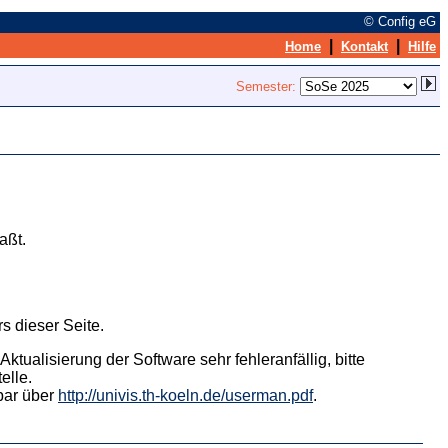
© Config eG
|
|
Home
Kontakt
Hilfe
Semester:
aßt.
s dieser Seite.
tualisierung der Software sehr fehleranfällig, bitte
elle.
hbar über
http://univis.th-koeln.de/userman.pdf
.