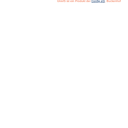
UnivIS ist ein Produkt der
Config eG
, Buckenhof