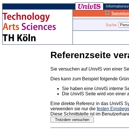
Informations
Sammlung
Suche:
Referenzseite ver
Sie versuchen auf
Univ
IS von einer Se
Dies kann zum Beispiel folgende Grü
Sie haben eine
Univ
IS interne S
Die
Univ
IS Seite wird von einer 
Eine direkte Referenz in das
Univ
IS S
verwenden sie nur die
festen Einstieg
Diese Schnittstelle ist im Benutzerhan