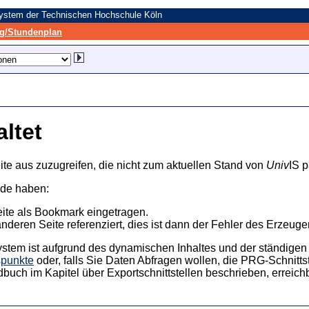
system der Technischen Hochschule Köln
/Stundenplan
altet
ite aus zuzugreifen, die nicht zum aktuellen Stand von
Univ
IS p
nde haben:
eite als Bookmark eingetragen.
anderen Seite referenziert, dies ist dann der Fehler des Erzeuger
ystem ist aufgrund des dynamischen Inhaltes und der ständigen Ak
spunkte
oder, falls Sie Daten Abfragen wollen, die PRG-Schnittst
dbuch im Kapitel über Exportschnittstellen beschrieben, erreic