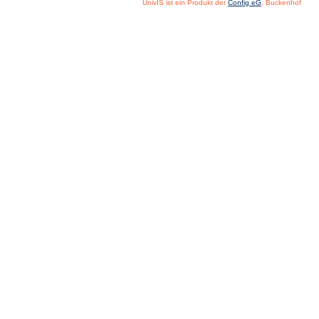
UnivIS ist ein Produkt der
Config eG
, Buckenhof