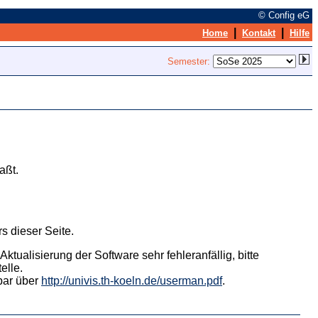
© Config eG
|
|
Home
Kontakt
Hilfe
Semester:
aßt.
s dieser Seite.
tualisierung der Software sehr fehleranfällig, bitte
elle.
hbar über
http://univis.th-koeln.de/userman.pdf
.