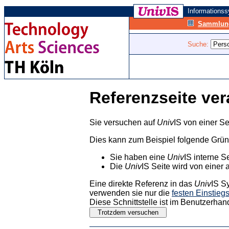
Informations
Sammlung
Suche:
Referenzseite ver
Sie versuchen auf
Univ
IS von einer Se
Dies kann zum Beispiel folgende Grü
Sie haben eine
Univ
IS interne S
Die
Univ
IS Seite wird von einer 
Eine direkte Referenz in das
Univ
IS S
verwenden sie nur die
festen Einstieg
Diese Schnittstelle ist im Benutzerhan