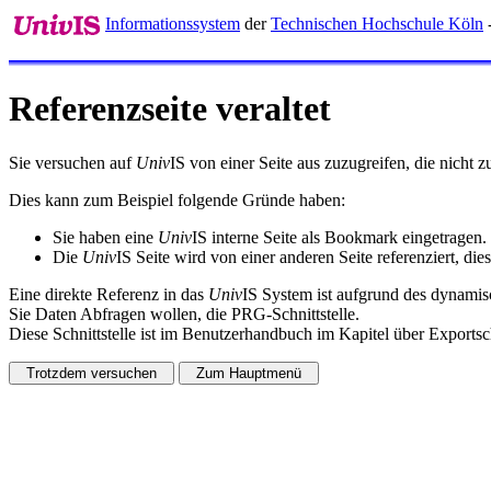
Informationssystem
der
Technischen Hochschule Köln
-
Referenzseite veraltet
Sie versuchen auf
Univ
IS von einer Seite aus zuzugreifen, die nicht
Dies kann zum Beispiel folgende Gründe haben:
Sie haben eine
Univ
IS interne Seite als Bookmark eingetragen.
Die
Univ
IS Seite wird von einer anderen Seite referenziert, dies
Eine direkte Referenz in das
Univ
IS System ist aufgrund des dynamisc
Sie Daten Abfragen wollen, die PRG-Schnittstelle.
Diese Schnittstelle ist im Benutzerhandbuch im Kapitel über Exportsch