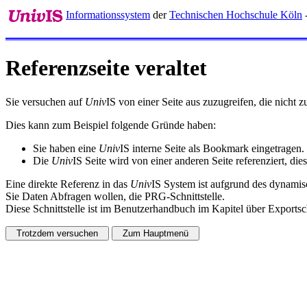
Informationssystem
der
Technischen Hochschule Köln
-
Referenzseite veraltet
Sie versuchen auf
Univ
IS von einer Seite aus zuzugreifen, die nicht
Dies kann zum Beispiel folgende Gründe haben:
Sie haben eine
Univ
IS interne Seite als Bookmark eingetragen.
Die
Univ
IS Seite wird von einer anderen Seite referenziert, dies
Eine direkte Referenz in das
Univ
IS System ist aufgrund des dynamisc
Sie Daten Abfragen wollen, die PRG-Schnittstelle.
Diese Schnittstelle ist im Benutzerhandbuch im Kapitel über Exportsch