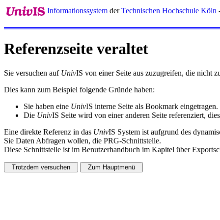
Informationssystem
der
Technischen Hochschule Köln
-
Referenzseite veraltet
Sie versuchen auf
Univ
IS von einer Seite aus zuzugreifen, die nicht
Dies kann zum Beispiel folgende Gründe haben:
Sie haben eine
Univ
IS interne Seite als Bookmark eingetragen.
Die
Univ
IS Seite wird von einer anderen Seite referenziert, dies
Eine direkte Referenz in das
Univ
IS System ist aufgrund des dynamisc
Sie Daten Abfragen wollen, die PRG-Schnittstelle.
Diese Schnittstelle ist im Benutzerhandbuch im Kapitel über Exportsch