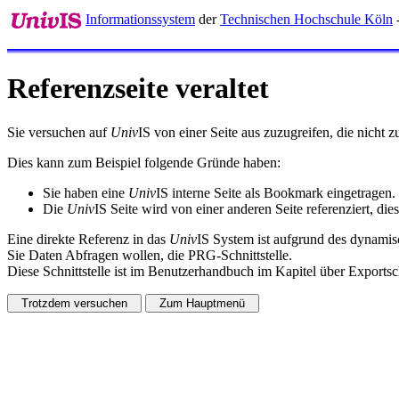
Informationssystem
der
Technischen Hochschule Köln
-
Referenzseite veraltet
Sie versuchen auf
Univ
IS von einer Seite aus zuzugreifen, die nicht
Dies kann zum Beispiel folgende Gründe haben:
Sie haben eine
Univ
IS interne Seite als Bookmark eingetragen.
Die
Univ
IS Seite wird von einer anderen Seite referenziert, dies
Eine direkte Referenz in das
Univ
IS System ist aufgrund des dynamisc
Sie Daten Abfragen wollen, die PRG-Schnittstelle.
Diese Schnittstelle ist im Benutzerhandbuch im Kapitel über Exportsch