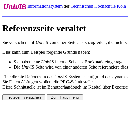
Informationssystem
der
Technischen Hochschule Köln
-
Referenzseite veraltet
Sie versuchen auf
Univ
IS von einer Seite aus zuzugreifen, die nicht
Dies kann zum Beispiel folgende Gründe haben:
Sie haben eine
Univ
IS interne Seite als Bookmark eingetragen.
Die
Univ
IS Seite wird von einer anderen Seite referenziert, dies
Eine direkte Referenz in das
Univ
IS System ist aufgrund des dynamisc
Sie Daten Abfragen wollen, die PRG-Schnittstelle.
Diese Schnittstelle ist im Benutzerhandbuch im Kapitel über Exportsch